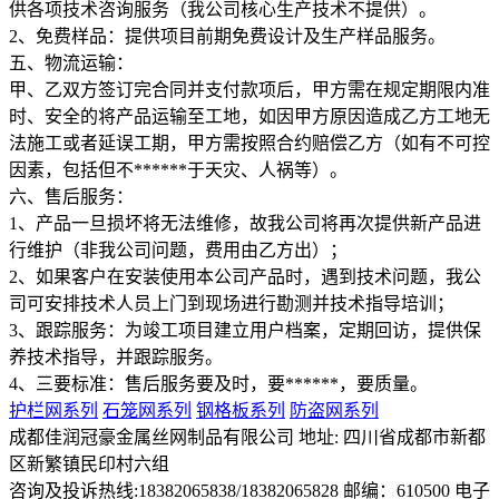
供各项技术咨询服务（我公司核心生产技术不提供）。
2、免费样品：提供项目前期免费设计及生产样品服务。
五、物流运输：
甲、乙双方签订完合同并支付款项后，甲方需在规定期限内准
时、安全的将产品运输至工地，如因甲方原因造成乙方工地无
法施工或者延误工期，甲方需按照合约赔偿乙方（如有不可控
因素，包括但不******于天灾、人祸等）。
六、售后服务：
1、产品一旦损坏将无法维修，故我公司将再次提供新产品进
行维护（非我公司问题，费用由乙方出）；
2、如果客户在安装使用本公司产品时，遇到技术问题，我公
司可安排技术人员上门到现场进行勘测并技术指导培训；
3、跟踪服务：为竣工项目建立用户档案，定期回访，提供保
养技术指导，并跟踪服务。
4、三要标准：售后服务要及时，要******，要质量。
护栏网系列
石笼网系列
钢格板系列
防盗网系列
成都佳润冠豪金属丝网制品有限公司 地址: 四川省成都市新都
区新繁镇民印村六组
咨询及投诉热线:18382065838/18382065828 邮编：610500 电子