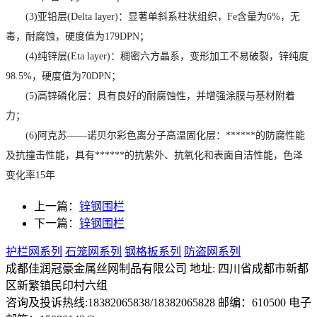
(3)亚铅层(Delta layer)：显著单斜系柱状组织，Fe含量为6%，无
毒，耐腐蚀，硬度值为179DPN；
(4)纯锌层(Eta layer)：稠密六方晶系，变形加工不易破裂，锌纯度
98.5%，硬度值为70DPN；
(5)高锌磷化层：具有良好的耐腐蚀性，并增强涂膜与基材附着
力；
(6)阿克苏——诺贝尔彩色离分子高温固化层：******的防腐性能
及抗撞击性能，具有******的抗紫外、抗氧化和表面自洁性能，色泽
变化率15年
上一篇：
锌钢围栏
下一篇：
锌钢围栏
护栏网系列
石笼网系列
钢格板系列
防盗网系列
成都佳润冠豪金属丝网制品有限公司 地址: 四川省成都市新都
区新繁镇民印村六组
咨询及投诉热线:18382065838/18382065828 邮编：610500 电子