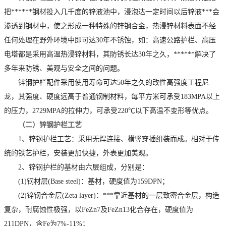
把******钢材投入几千度的锌液池中，浸泡达一定时间以后锌液***会
渗透到钢材中，使之形成一种特殊的锌钢合金，热浸锌材料表面不经
任何处理在野外环境中即可达30年不锈蚀，如：高速公路护栏、高压
电塔都是采用高温热浸锌材料，其防锈长达30年之久，******解决了
多年来防锈、美观与安全之间的问题。
锌钢护栏配件采用使用寿命可达50年之久的改性高强度工程尼
龙，其强度、硬度远高于普通钢制材料，每平方米可承受183MPA以上
的压力，2729MPA的拉伸力，可承受220℃以下高温不变形等优点。
（二）锌钢护栏工艺
1、锌钢护栏工艺：采用无焊连接、横竖穿插组装而成。相对于传
统的铁艺护栏，安装更加快捷，外表更加美观。
2、锌钢护栏的基材由六层组成，分别是：
(1)钢材层(Base steel)：基材，硬度值为159DPN；
(2)锌钢合金层(Zeta layer)：***靠近基材的一层致密合金层，构造
复杂，耐腐蚀性极强，以FeZn7及FeZn13化合存在，硬度值为
211DPN，含Fe为7%-11%；