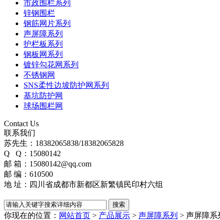
市政围栏系列
锌钢围栏
钢筋网片系列
声屏障系列
护栏板系列
钢板网系列
镀锌勾花网系列
不锈钢网
SNS柔性边坡防护网系列
基坑防护网
球场围栏网
Contact Us
联系我们
苏先生：18382065838/18382065828
Q Q：15080142
邮 箱：15080142@qq.com
邮 编：610500
地 址：四川省成都市新都区新繁镇民印村六组
你现在的位置：
网站首页
>
产品展示
>
声屏障系列
>
声屏障系