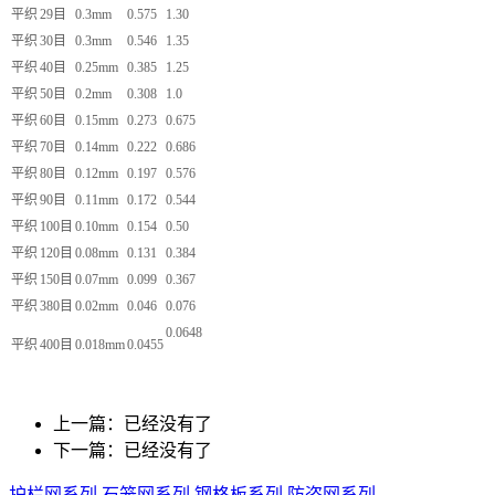
平织
29目
0.3mm
0.575
1.30
平织
30目
0.3mm
0.546
1.35
平织
40目
0.25mm
0.385
1.25
平织
50目
0.2mm
0.308
1.0
平织
60目
0.15mm
0.273
0.675
平织
70目
0.14mm
0.222
0.686
平织
80目
0.12mm
0.197
0.576
平织
90目
0.11mm
0.172
0.544
平织
100目
0.10mm
0.154
0.50
平织
120目
0.08mm
0.131
0.384
平织
150目
0.07mm
0.099
0.367
平织
380目
0.02mm
0.046
0.076
0.0648
平织
400目
0.018mm
0.0455
上一篇：已经没有了
下一篇：已经没有了
护栏网系列
石笼网系列
钢格板系列
防盗网系列