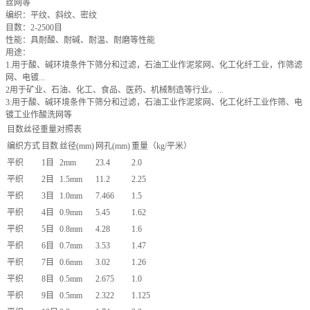
丝网等
编织：平纹、斜纹、密纹
目数：2-2500目
性能：具耐酸、耐碱、耐温、耐磨等性能
用途：
1.用于酸、碱环境条件下筛分和过滤，石油工业作泥浆网、化工化纤工业，作筛滤
网、电镀...
2用于矿业、石油、化工、食品、医药、机械制造等行业。...
3:用于酸、碱环境条件下筛分和过滤，石油工业作泥浆网、化工化纤工业作筛、电
镀工业作酸洗网等
目数丝径重量对照表
编织方式
目数
丝径(mm)
网孔(mm)
重量（kg/平米）
平织
1目
2mm
23.4
2.0
平织
2目
1.5mm
11.2
2.25
平织
3目
1.0mm
7.466
1.5
平织
4目
0.9mm
5.45
1.62
平织
5目
0.8mm
4.28
1.6
平织
6目
0.7mm
3.53
1.47
平织
7目
0.6mm
3.02
1.26
平织
8目
0.5mm
2.675
1.0
平织
9目
0.5mm
2.322
1.125